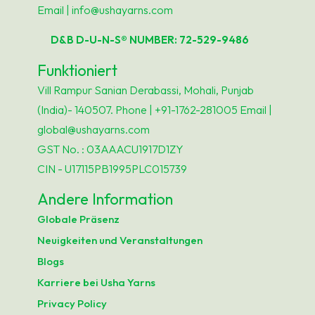
Email | info@ushayarns.com
D&B D-U-N-S® NUMBER: 72-529-9486
Funktioniert
Vill Rampur Sanian Derabassi, Mohali, Punjab
(India)- 140507. Phone | +91-1762-281005 Email |
global@ushayarns.com
GST No. : 03AAACU1917D1ZY
CIN - U17115PB1995PLC015739
Andere Information
Globale Präsenz
Neuigkeiten und Veranstaltungen
Blogs
Karriere bei Usha Yarns
Privacy Policy