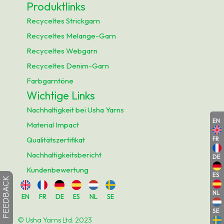
Produktlinks
Recyceltes Strickgarn
Recyceltes Melange-Garn
Recyceltes Webgarn
Recyceltes Denim-Garn
Farbgarntöne
Wichtige Links
Nachhaltigkeit bei Usha Yarns
EN
Material Impact
Qualitätszertifikat
FR
Nachhaltigkeitsbericht
DE
Kundenbewertung
ES
FEEDBACK
NL
EN
FR
DE
ES
NL
SE
SE
© Usha Yarns Ltd. 2023