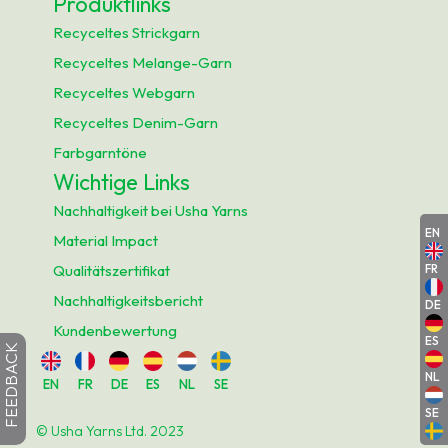
Produktlinks
Recyceltes Strickgarn
Recyceltes Melange-Garn
Recyceltes Webgarn
Recyceltes Denim-Garn
Farbgarntöne
Wichtige Links
Nachhaltigkeit bei Usha Yarns
EN
Material Impact
Qualitätszertifikat
FR
Nachhaltigkeitsbericht
DE
Kundenbewertung
ES
FEEDBACK
NL
EN
FR
DE
ES
NL
SE
SE
© Usha Yarns Ltd. 2023