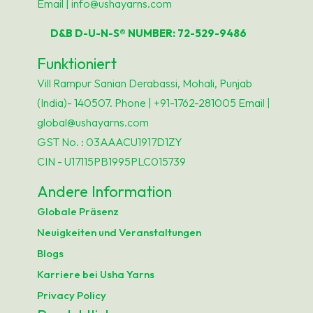
Email | info@ushayarns.com
D&B D-U-N-S® NUMBER: 72-529-9486
Funktioniert
Vill Rampur Sanian Derabassi, Mohali, Punjab
(India)- 140507. Phone | +91-1762-281005 Email |
global@ushayarns.com
GST No. : 03AAACU1917D1ZY
CIN - U17115PB1995PLC015739
Andere Information
Globale Präsenz
Neuigkeiten und Veranstaltungen
Blogs
Karriere bei Usha Yarns
Privacy Policy